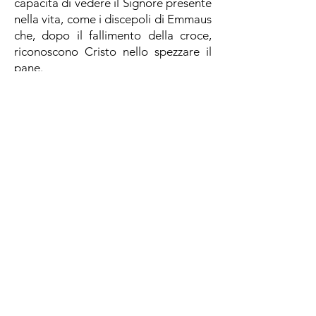
capacità di vedere il Signore presente
nella vita, come i discepoli di Emmaus
che, dopo il fallimento della croce,
riconoscono Cristo nello spezzare il
pane.
La festa, iniziata con una serie di
partite di calcio amichevoli tra i
bambini della Santissima,
dell’Alessandria e del Carpaneto, è
stata un'occasione per i piccoli
calciatori di mettere in pratica le loro
abilità e divertirsi con i loro amici sul
campo da gioco.
Dopo la Messa, sono stati premiati
tutti i mini campioni e insieme a loro,
il grazie sentito si è rivolto anche gli
allenatori e ai genitori che hanno
sempre sostenuto la squadra. Anche
Mario Dadati, assessore alle politiche