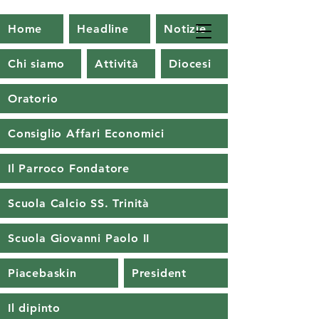
Home
Headline
Notizie
Chi siamo
Attività
Diocesi
Oratorio
Consiglio Affari Economici
Il Parroco Fondatore
Scuola Calcio SS. Trinità
Scuola Giovanni Paolo II
Piacebaskin
President
Il dipinto