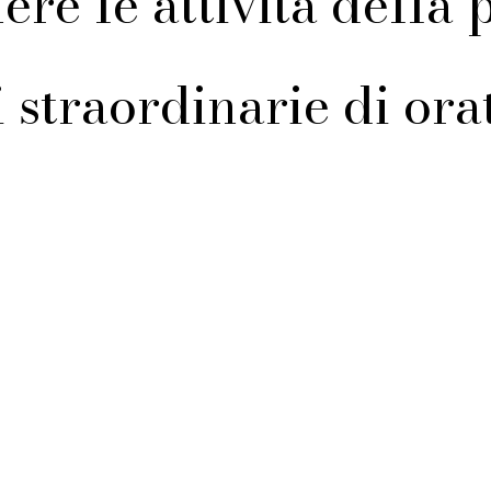
nere le attività della
 straordinarie di ora