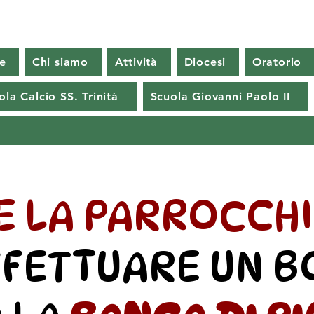
e
Chi siamo
Attività
Diocesi
Oratorio
ola Calcio SS. Trinità
Scuola Giovanni Paolo II
RE LA PARROCCHI
FFETTUARE UN B