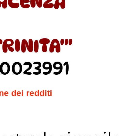
IACENZA
TRINITA'"
10023991
e dei redditi