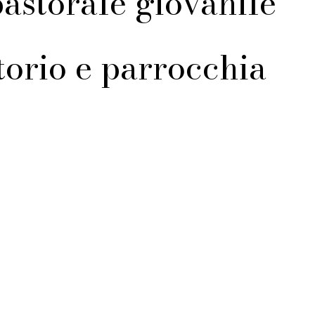
 pastorale giovanile
torio e parrocchia