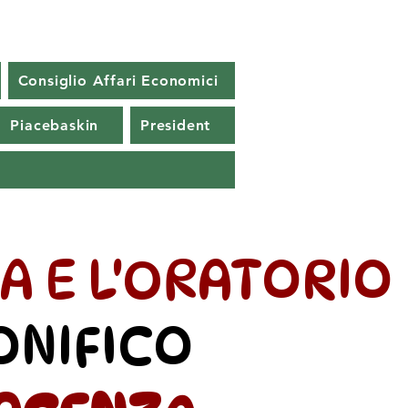
Consiglio Affari Economici
Piacebaskin
President
A E L'ORATORIO
ONIFICO