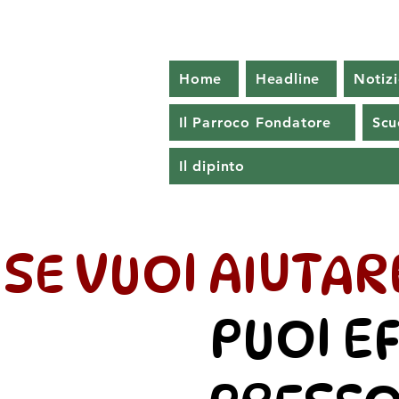
Home
Headline
Notizi
Il Parroco Fondatore
Scu
Il dipinto
SE VUOI AIUTA
PUOI E