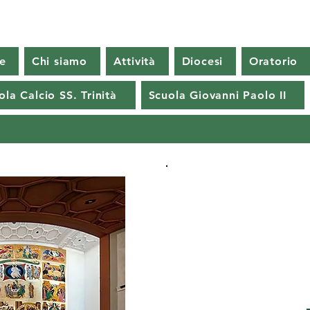
e
Chi siamo
Attività
Diocesi
Oratorio
ola Calcio SS. Trinità
Scuola Giovanni Paolo II