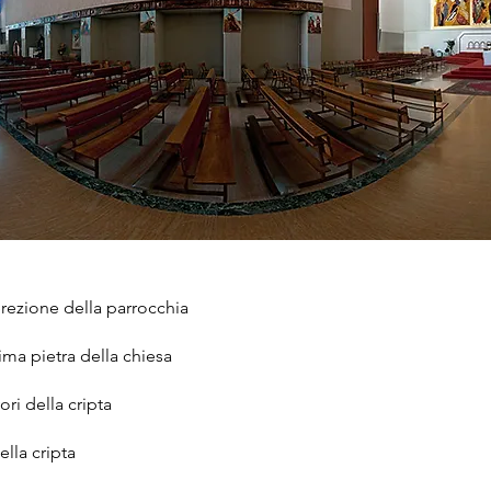
rezione della parrocchia
ima pietra della chiesa
vori della cripta
lla cripta