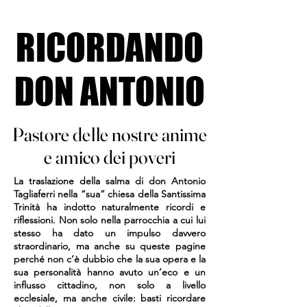
RICORDANDO
RICORDANDO
DON ANTONIO
DON ANTONIO
Pastore delle nostre anime
Pastore delle nostre anime
e amico dei poveri
e amico dei poveri
La traslazione della salma di don Antonio
Tagliaferri nella “sua” chiesa della Santissima
Trinità ha indotto naturalmente ricordi e
riflessioni. Non solo nella parrocchia a cui lui
stesso ha dato un impulso davvero
straordinario, ma anche su queste pagine
perché non c’è dubbio che la sua opera e la
sua personalità hanno avuto un’eco e un
influsso cittadino, non solo a livello
ecclesiale, ma anche civile: basti ricordare