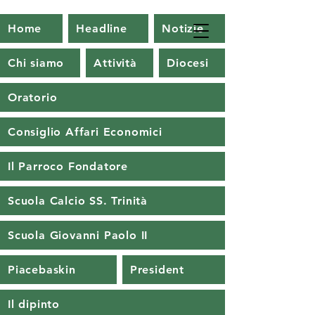
Home
Headline
Notizie
Chi siamo
Attività
Diocesi
Oratorio
Consiglio Affari Economici
Il Parroco Fondatore
Scuola Calcio SS. Trinità
Scuola Giovanni Paolo II
Piacebaskin
President
Il dipinto