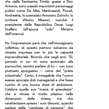
che dalla Santissima Trinità, grazie a Don
Antonio, sono passati importanti personaggi
politici come De Mita, Martinazzoli, Piccoli,
Andreatta, lo scienziato Antonino Zichichi, lo
scrittore Vittorio Messori, nonché il
presidente della Repubblica Oscar Luigi
Scalfaro (all’epoca “solo” Ministro
dell’Interno).
Ho l’impressione però che nell’immaginario
collettivo, di questo parroco vulcanico sia
rimasta impressa per lo più la capacità
imprenditoriale. Ricordo che negli anni ’70,
periodo in cui mi sono avvicinato alla
parrocchia, sentivo parlare di lui -- con tono
piuttosto spregiativo -- come del “prete
industriale”. Certo, è innegabile che l’uomo
avesse spiccate doti manageriali e che fosse
nutrito di una buona dose di ambizione.
Celebre quella sua “mania di grandezza”
che si ritrova in modo plastico nelle
dimensioni della chiesa, ma che
caratterizzava spesso i suoi discorsi, quando
parlava delle “centinaia di persone” che